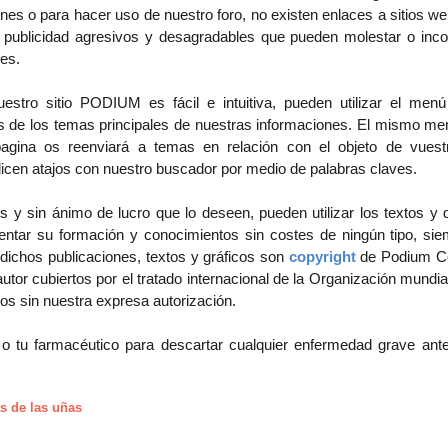
nes o para hacer uso de nuestro foro, no existen enlaces a sitios w
 publicidad agresivos y desagradables que pueden molestar o inco
ies.
stro sitio PODIUM es fácil e intuitiva, pueden utilizar el menú 
es de los temas principales de nuestras informaciones. El mismo m
gina os reenviará a temas en relación con el objeto de vuestr
licen atajos con nuestro buscador por medio de palabras claves.
es y sin ánimo de lucro que lo deseen, pueden utilizar los texto
ntar su formación y conocimientos sin costes de ningún tipo, sie
, dichos publicaciones, textos y gráficos son
copyright
de Podium Cos
tor cubiertos por el tratado internacional de la Organización mundial
os sin nuestra expresa autorización.
 o tu farmacéutico para descartar cualquier enfermedad grave ante
s de las uñas