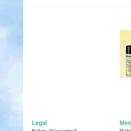
Legal
Men
Podium ¿Quien somos?
Morfo