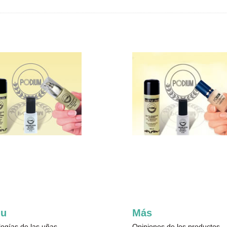
u
Más
logías de las uñas
Opiniones de los productos